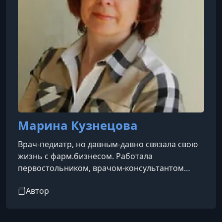
Марина Кузнецова
Врач-педиатр, но давным-давно связала свою
жизнь с фарм.бизнесом. Работала
первостольником, врачом-консультантом
торгового зала аптеки, консультантом по
Автор
фарм. мерчендайзингу, тренинг-
менеджером.Автор нескольких десятков
статей в журналах «Аптекарь», «Новая аптека»,