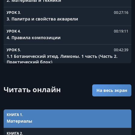
2. Материалы и техники
УРОК 3.
00:27:16
3. Палитра и свойства акварели
УРОК 4.
00:19:11
4. Правила композиции
УРОК 5.
00:42:39
1.1 Ботанический этюд. Лимоны. 1 часть (Часть 2.
Практический блок)
УРОК 6.
00:20:13
1.2 Ботанический этюд. Лимоны. 2 часть
Читать онлайн
На весь экран
УРОК 7.
00:46:33
2. Пейзаж с горами
УРОК 8.
00:34:53
КНИГА 1.
3.1 Зеленый пейзаж. Исландия. 1 часть
Материалы
УРОК 9.
00:24:18
КНИГА 2.