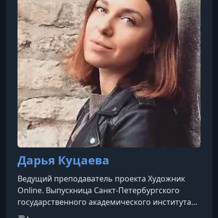
6 Архитектура
УРОК 17.
00:29:32
7.1 Оливковое дерево. Сицилия. 1 часть
КНИГА 10.
7 Оливковое дерево
УРОК 18.
00:24:10
7.2 Оливковое дерево. Сицилия. 2 часть
Дарья Куцаева
Ведущий преподаватель проекта Художник
Online. Выпускница Санкт-Петербургского
государственного академического института
имени И.Е. Репина и Politecnico di Milano в