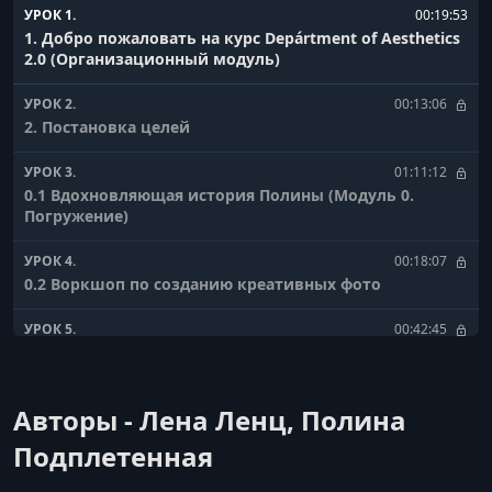
УРОК 1.
00:19:53
1. Добро пожаловать на курс Depártment of Aesthetics
2.0 (Организационный модуль)
УРОК 2.
00:13:06
2. Постановка целей
УРОК 3.
01:11:12
0.1 Вдохновляющая история Полины (Модуль 0.
Погружение)
УРОК 4.
00:18:07
0.2 Воркшоп по созданию креативных фото
УРОК 5.
00:42:45
0.3 Кто такой контент креатор и как он может
зарабатывать
Авторы - Лена Ленц, Полина
УРОК 6.
00:10:34
1.1 Принципы работы социальных сетей 1 (Модуль 1.
Подплетенная
Контент)