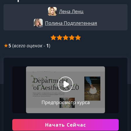
Лена Ленц
Полина Подплетенная
★
5
(
всего оценок
-
1
)
Предпросмотр курса
Начать Сейчас