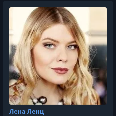
УРОК 7.
00:10:34
1.1 Принципы работы социальных сетей 2
УРОК 8.
00:20:20
1.2 Личный бренд 1
УРОК 9.
00:00:29
1.2 Личный бренд 2
УРОК 10.
00:36:31
1.3 Аутентичность
УРОК 11.
00:00:30
1.3 Аутентичность Материалы с показов
УРОК 12.
00:15:43
1.4 Блогинг и ведение сторис
УРОК 13.
01:01:46
1.5 Форматы ведения блога
Лена Ленц
УРОК 14.
00:21:34