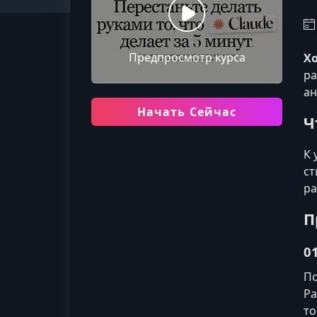
Предпросмотр курса
Хо
ра
ан
Начать Сейчас
Ч
К 
ст
ра
П
0
По
Ра
то