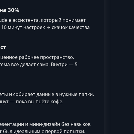
 на 30%
ude в ассистента, который понимает
 10 минут настроек → скачок качества
ст
ноценное рабочее пространство.
ема всё делает сама. Внутри — 5
ёты и собирает данные в нужные папки.
нут — пока вы пьёте кофе.
резентации и мини-дизайн без навыков
т был идеальным с первой попытки.