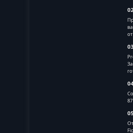
0
Пр
ва
от
0
Pr
За
го
0
Co
87
0
От
Fi