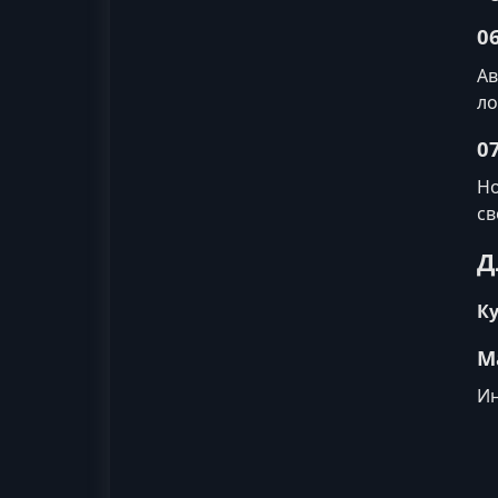
0
Ав
ло
0
Но
св
Д
Ку
М
Ин