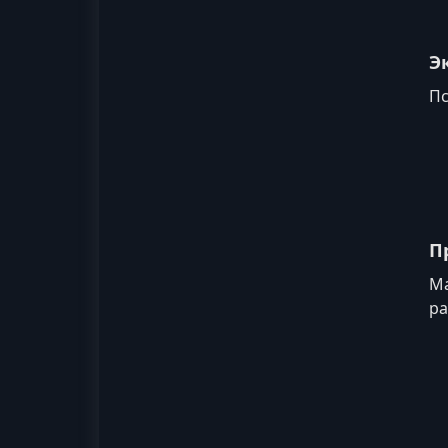
Э
Пс
П
Ма
ра