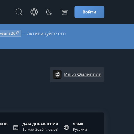
Войти
— активируйте его
years26
📋
Илья Филиппов
ОКОВ
ДАТА ДОБАВЛЕНИЯ
ЯЗЫК
15 мая 2026 г., 02:08
Русский