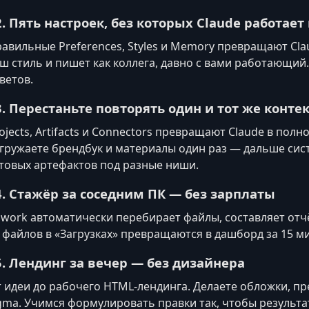
2. Пять настроек, без которых Claude работает
авильные Preferences, Styles и Memory превращают Cla
ш стиль и пишет как коллега, давно с вами работающий.
ветов.
3. Перестаньте повторять один и тот же контек
ojects, Artifacts и Connectors превращают Claude в пол
гружаете брендбук и материалы один раз — дальше сист
товых артефактов под разные ниши.
4. Стажёр за соседним ПК — без зарплаты
work автоматически перебирает файлы, составляет отч
 файлов в «Загрузках» превращаются в дашборд за 15 ми
5. Лендинг за вечер — без дизайнера
 идеи до рабочего HTML-лендинга. Делаете обложки, п
gma. Учимся формулировать правки так, чтобы результа