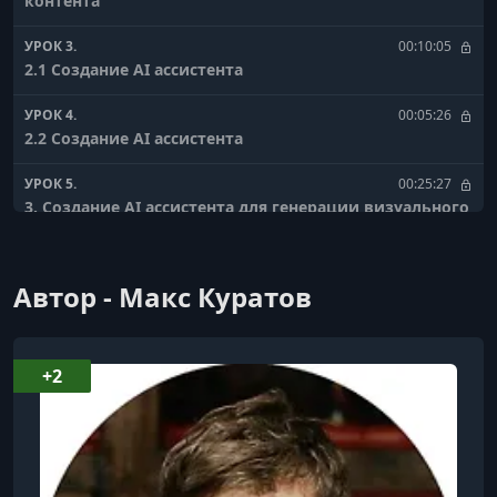
контента
УРОК 3.
00:10:05
2.1 Создание AI ассистента
УРОК 4.
00:05:26
2.2 Создание AI ассистента
УРОК 5.
00:25:27
3. Создание AI ассистента для генерации визуального
дизайна
УРОК 6.
00:10:47
Автор - Макс Куратов
4. Подготовка макета к дальнейшей работе
УРОК 7.
00:03:14
5. Генерация чистого HTML/CSS
+2
УРОК 8.
00:07:16
6. Получение рабочего сайта и ссылки
УРОК 9.
00:09:51