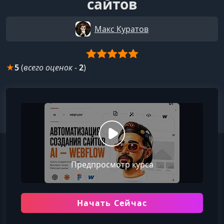
сайтов
Макс Куратов
★
5
(
всего оценок
-
2
)
Предпросмотр курса
Начать Сейчас