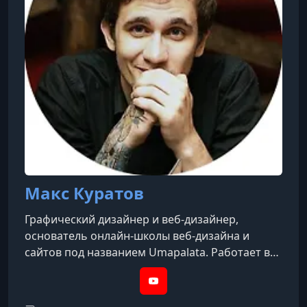
7. Подготовка дизайна для финальной сборки
УРОК 10.
00:11:48
8. Перенос и запуск готового сайта
Макс Куратов
Графический дизайнер и веб-дизайнер,
основатель онлайн-школы веб-дизайна и
сайтов под названием Umapalata. Работает в
сфере цифрового дизайна и веб-разработки:
создаёт сайты, занимается обработкой
YouTube
фотографий, дизайном баннеров и рекламных