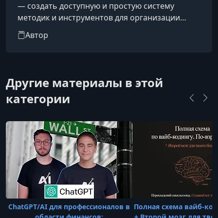
— создать доступную и простую систему
методик и инструментов для организации
информационных потоков. Проект
Автор
ориентирован не на гиков и технарей, а на
обычных пользователей, желающих
эффективно управлять своими знаниями. В
основе системы лежит концепция личных баз
Другие материалы в этой
знаний (Personal Knowledge Bases), которая
категории
помогает грамотно создавать, развивать и
использовать свои собственные картотеки для
управления ин
ChatGPT/AI для профессионалов в
Полная схема вайб‑код
области финансов:
+ Второй мозг для тво