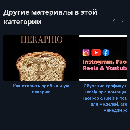
экспедитора. В рамках своих программ он
предлагает готовую бизнес-модель, которая,
Другие материалы в этой
по заявлению автора, позволяет зарабатывать
категории
на посредничестве между грузовладельцами и
перевозчиками без собственно
Как открыть прибыльную
Обучение трафику на 
пекарню
Fansly при помощи I
Facebook, Reels и YouT
для моделей, аген
менеджеро