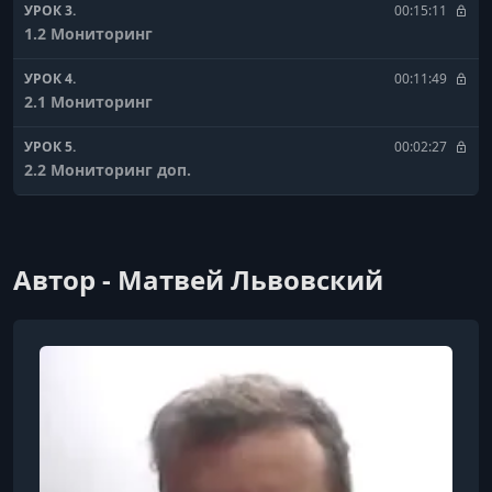
УРОК 3.
00:15:11
1.2 Мониторинг
УРОК 4.
00:11:49
2.1 Мониторинг
УРОК 5.
00:02:27
2.2 Мониторинг доп.
УРОК 6.
00:36:47
3 Звонок клиенту
Автор - Матвей Львовский
УРОК 7.
00:21:05
4 Выгрузка заявка
УРОК 8.
00:27:48
5 Закрытие сделки