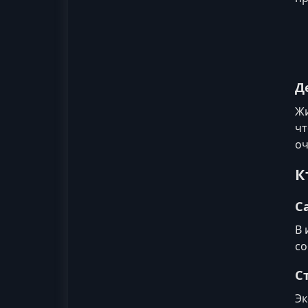
Д
Жи
чт
оч
К
С
В 
со
С
Эк