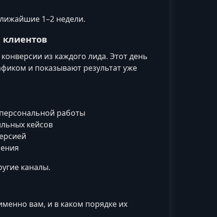
ближайшие 1–2 недели.
я клиентов
онверсии из каждого лида. Этот день
афиком и показывают результат уже
и персональной работы
ильных кейсов
версией
чения
ругие каналы.
менно вам, и в каком порядке их