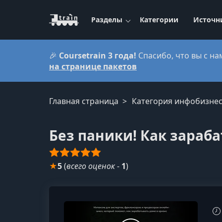
Разделы
Категории
Источн
🎉
Coursetrain 3 года!
Спасибо, что вы с на
на странице пакетов
Главная страница
Категория инфобизне
Без паники! Как зараб
★
5
(
всего оценок
-
1
)