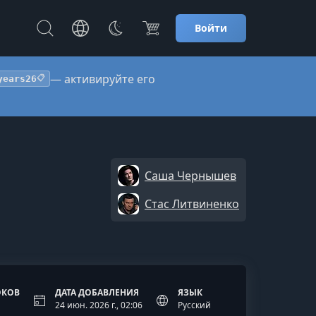
Войти
— активируйте его
years26
📋
Саша Чернышев
Стас Литвиненко
ОКОВ
ДАТА ДОБАВЛЕНИЯ
ЯЗЫК
24 июн. 2026 г., 02:06
Русский