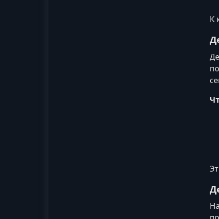
К 
Д
Де
по
се
Ч
Эт
Д
На
пр