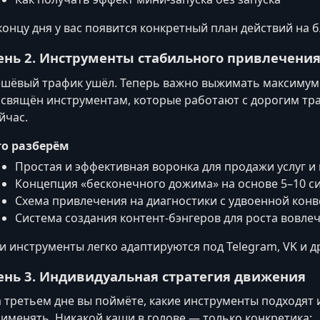
концу дня у вас появится конкретный план действий на 
ень 2. Инструменты стабильного привлечени
шёвый трафик ушёл. Теперь важно выжимать максимум к
свящён инструментам, которые работают с дорогим тр
йчас.
то разберём
Простая и эффективная воронка для продажи услуг 
Концепция «бесконечного дожима» на основе 5–10 с
Схема привлечения на диагностики с удвоенной кон
Система создания контент-бэнгеров для роста вовле
и инструменты легко адаптируются под Telegram, VK и д
ень 3. Индивидуальная стратегия движения
 третьем дне вы поймёте, какие инструменты подходят и
именять. Никакой каши в голове — только конкретика: