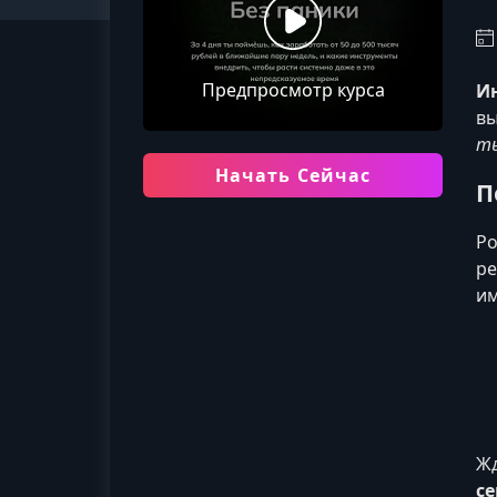
Предпросмотр курса
Ин
вы
ты
Начать Сейчас
П
Ро
ре
им
Жд
с