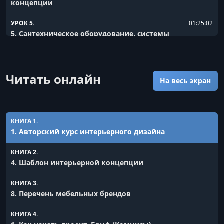
концепции
УРОК 5.
01:25:02
5. Сантехническое оборудование, системы
воздухообмена и микроклимат в интерьере
УРОК 6.
01:43:48
6. Электрика и система автоматизации
Читать онлайн
На весь экран
УРОК 7.
01:36:16
7. Отделка стен, потолка и напольные покрытия
КНИГА 1.
УРОК 8.
01:15:11
1. Авторский курс интерьерного дизайна
8. Мебель
КНИГА 2.
УРОК 9.
00:52:17
4. Шаблон интерьерной концепции
9. Декор
КНИГА 3.
УРОК 10.
01:00:37
8. Перечень мебельных брендов
10. Авторский надзор, служба заказчика и общение с
подрядчиками
КНИГА 4.