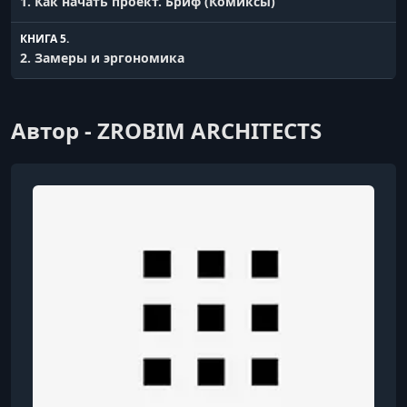
1. Как начать проект. Бриф (Комиксы)
КНИГА 5.
2. Замеры и эргономика
КНИГА 6.
3. Планировочные решения
Автор - ZROBIM ARCHITECTS
КНИГА 7.
4. Мудборд, стилистика интерьера и оформление
концепции
КНИГА 8.
5. Сантехническое оборудование, системы
воздухообмена и микроклимат в интерьере
КНИГА 9.
6. Электрика и системы автоматизации
КНИГА 10.
7. Отделка стен, потолка и напольные покрытия