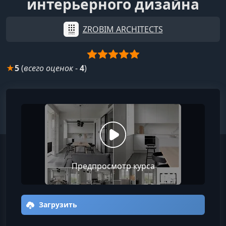
интерьерного дизайна
ZROBIM ARCHITECTS
★
5
(
всего оценок
-
4
)
Предпросмотр курса
Загрузить