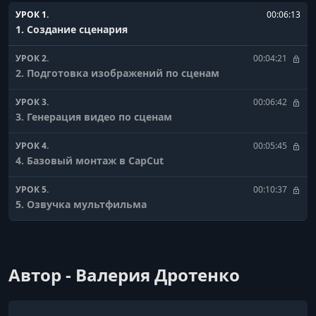
УРОК 1.
00:06:13
1. Создание сценария
УРОК 2.
00:04:21
2. Подготовка изображений по сценам
УРОК 3.
00:06:42
3. Генерация видео по сценам
УРОК 4.
00:05:45
4. Базовый монтаж в CapCut
УРОК 5.
00:10:37
5. Озвучка мультфильма
УРОК 6.
00:19:03
6. Музыка и звуковые эффекты
Автор - Валерия Дротенко
УРОК 7.
00:02:15
7. Результат курса Basic