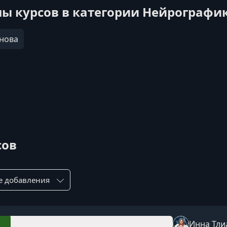
ы курсов в категории Нейрографи
нова
сов
ровка по:
Инна Тл