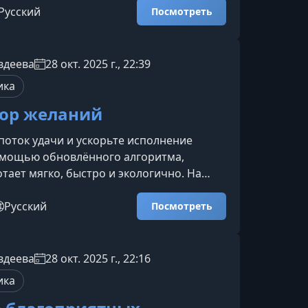
еский подход вы сможете пробудить
Русский
Посмотреть
опору, вернуть ощущение силы и
бирать себя без вины и страха.Что вас
нареЭтот опыт подойдёт всем, кто хочет
вдеева
28 окт. 2025 г., 22:39
т сомнений, научиться принимать
ика
рести устойчивое чувство
ор желаний
поток удачи и ускорьте исполнение
омощью обновлённого алгоритма,
тает мягко, быстро и экологично. На
 получите практику, позволяющую
ализацию целей на ближайшие годы, а
Русский
Посмотреть
е, как повысить личную энергетику и
ренние блоки, мешающие движению
ас ждёт на вебинареПрограмма
вдеева
28 окт. 2025 г., 22:16
к, чтобы помочь вам не просто
ика
 намерения, а запустить их исполне