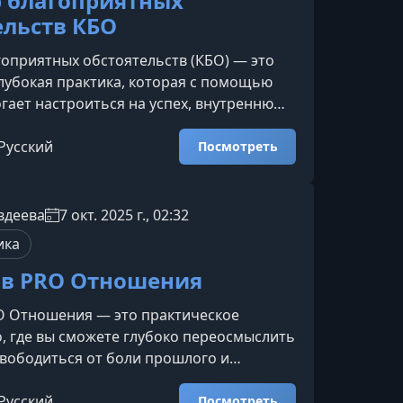
 благоприятных
ельств КБО
оприятных обстоятельств (КБО) — это
глубокая практика, которая с помощью
гает настроиться на успех, внутреннюю
уверенное прохождение значимых
тапов. Рисование выступает мощным
Русский
Посмотреть
м концентрации, снижения тревожности
ния позитивного сценария
да применять практику КБОМетод
вдеева
7 окт. 2025 г., 02:32
 любых ситуаций, когда важны ясность,
ика
и внутренний баланс. Он п
в PRO Отношения
O Отношения — это практическое
, где вы сможете глубоко переосмыслить
свободиться от боли прошлого и
здавать отношения, которые
о приносят радость. Программа
Русский
Посмотреть