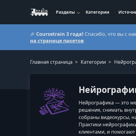
Разделы
Категории
Источн
🎉
Coursetrain 3 года!
Спасибо, что вы с на
на странице пакетов
Главная страница
Категории
Нейрогр
Нейрографик
Нейрографика — это ме
решения, снимать внут
собраны видеокурсы, н
Практики нейрографики 
клиентами, и помогают