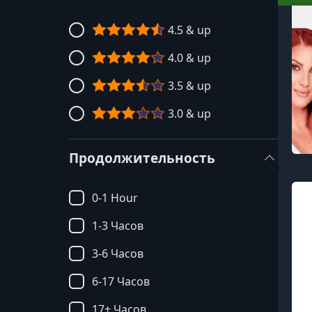
4.5 & up
4.0 & up
3.5 & up
3.0 & up
Продолжительность
0-1 Hour
1-3 Часов
3-6 Часов
6-17 Часов
17+ Часов