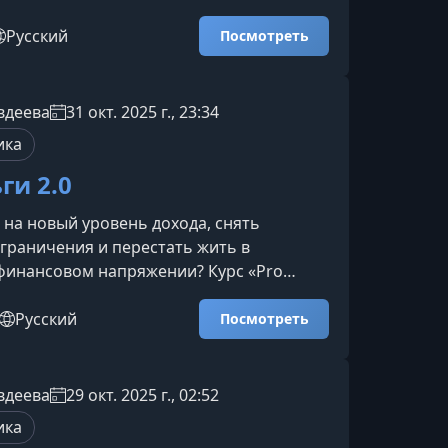
 вебинар помогает превратить
 желания в ясный, живой и
Русский
Посмотреть
ий путь, по которому вы сможете
своём темпе.Для кого подойдёт
формат будет особенно полезен, если вы
вдеева
31 окт. 2025 г., 23:34
тренний отклик к переменам, но
ика
ь с сопротивлением, нехваткой э
ги 2.0
 на новый уровень дохода, снять
граничения и перестать жить в
финансовом напряжении? Курс «Pro
помогает переосмыслить отношение к
менить ограничивающие сценарии и
Русский
Посмотреть
тойчивое движение к росту дохода.О чем
рамма создана для тех, кто устал от
уга: нехватка средств, тревога за
вдеева
29 окт. 2025 г., 02:52
торяющиеся долги, быстрый расход
ика
тствие ощущения стабил