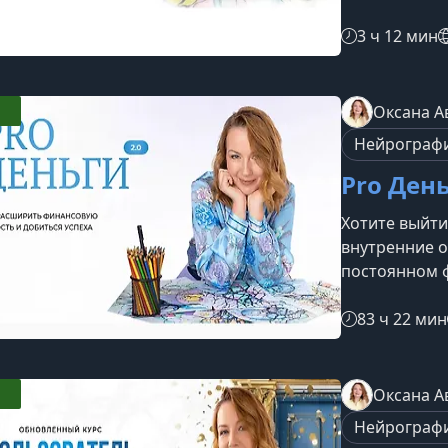
другую. Этот
разрозненные
3 ч 12 мин
вдохновляющ
двигаться в 
вебинарЭтот 
Оксана А
ощущаете вну
Нейрограф
сталкиваетес
Pro День
Хотите выйти
внутренние о
постоянном 
Деньги 2.0» 
деньгам, из
83 ч 22 мин
выстроить ус
этот курсПрог
замкнутого кр
Оксана А
будущее, пов
Нейрограф
денег и отсу