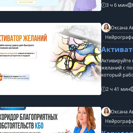
нейрографич
3 ч 6 мин
внутреннюю 
научиться вы
ждёт на веби
Оксана А
избавиться о
Нейрограф
решения и об
Активат
Активируйте 
желаний с п
который рабо
вебинаре вы
запускать ре
2 ч 41 мин
также узнает
убрать внут
вперёд.Что в
Оксана А
построена та
Нейрограф
сформировать