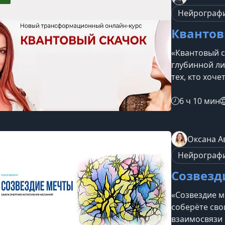
Нейрограф
Квантов
«Квантовый с
глубинной ли
тех, кто хоч
сценариев, у
перейти на н
6 ч 10 мин
объединяет п
чувствами, н
формирующие
Оксана А
даёт прохожд
Нейрограф
перейти на н
Созвезд
«Созвездие м
соберёте сво
взаимосвязи 