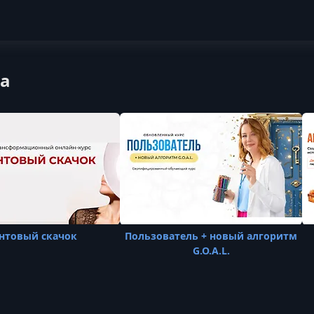
ка
нтовый скачок
Пользователь + новый алгоритм
G.O.A.L.