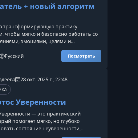
атель + новый алгоритм
 в трансформирующую практику
, чтобы мягко и безопасно работать со
яниями, эмоциями, целями и
сценариями. Курс поможет снизить
 восстановить внутренний баланс,
Русский
Посмотреть
ренность в себе и открыть новые
через творческое взаимодействие с
 подсознанием.Что представляет собой
вдеева
28 окт. 2025 г., 22:48
аНейрографика — это научно
ика
й метод личной трансформации,
тос Уверенности
е
Уверенности — это практический
орый помогает мягко, но глубоко
овать состояние неуверенности,
траха проявляться. Через творчество и