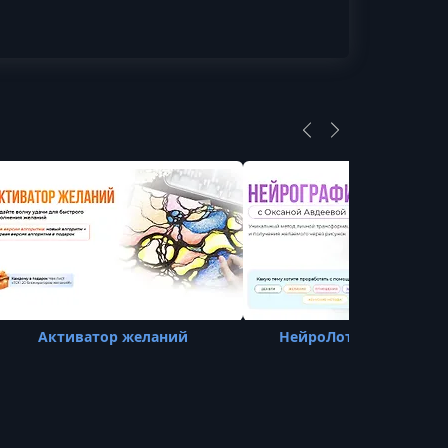
Активатор желаний
НейроЛотос Уверенно