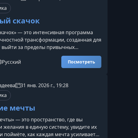
ика
ый скачок
качок» — это интенсивная программа
чностной трансформации, созданная для
ет выйти за пределы привычных
силить энергию, раскрыть желания и
овый уровень внутренней свободы. Курс
Русский
Посмотреть
рактики осознанности, работу с
ейрографику и мощные методики,
 новую реальность шаг за шагом.Что
вдеева
31 янв. 2026 г., 19:28
ение курса Чёткое понимание, как
ика
овый уровень своей р
ие мечты
ечты» — это пространство, где вы
и желания в единую систему, увидите их
и поймёте, как каждая мечта усиливает