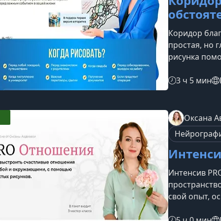
Коридор
обстоят
Коридор благ
простая, но 
рисунка помо
гармонию и 
жизненных э
3 ч 5 мин
инструменто
и формирова
событий.Ког
Оксана А
подходит для
Нейрограф
уверенность 
Интенси
Интенсив PR
пространство
свой опыт, о
научиться со
действительн
5 ч 0 мин