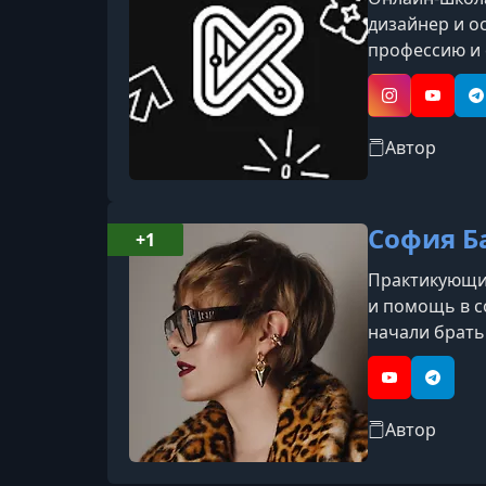
дизайнер и о
профессию и 
Instagram
YouTub
T
Автор
София Б
+1
Практикующий
и помощь в с
начали брать
выступает сп
«Дизайн выхо
YouTube
Telegr
Автор