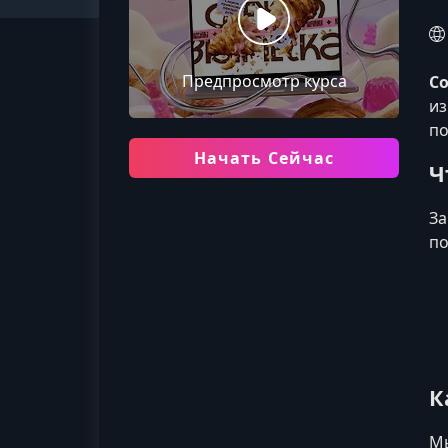
Предпросмотр курса
С
из
по
Начать Сейчас
Ч
За
по
К
Мы