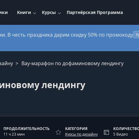
ики
Книги
Курсы
Партнёрская Программа
ми. В честь праздника дарим скидку 50% по промокоду
3
зайну
Вау-марафон по дофаминовому лендингу
иновому лендингу
ПРОДОЛЖИТЕЛЬНОСТЬ
КАТЕГОРИЯ
КОЛИЧЕСТВО
11 ч 23 мин
Курсы по дизайну
5 Видео