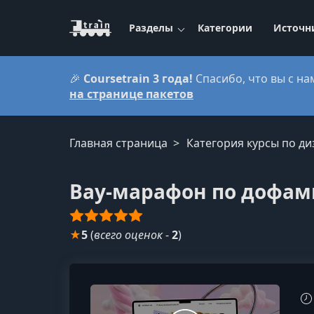
Разделы
Категории
Источн
🎉
Coursetrain 3 года!
Спасибо, что вы с на
на странице пакетов
Главная страница
Категория курсы по ди
Вау-марафон по дофам
★
5
(
всего оценок
-
2
)