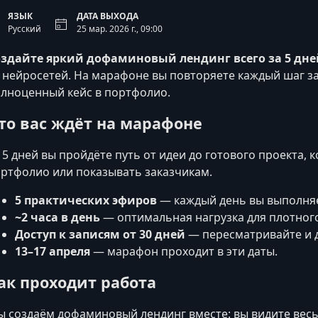
ЯЗЫК
ДАТА ВЫХОДА
Русский
25 мар. 2026 г., 09:00
оздайте яркий дофаминовый лендинг всего за 5 дне
 нейросетей. На марафоне вы повторяете каждый шаг з
лноценный кейс в портфолио.
то вас ждёт на марафоне
 5 дней вы пройдёте путь от идеи до готового проекта,
ртфолио или показывать заказчикам.
5 практических эфиров
— каждый день вы выполняе
~2 часа в день
— оптимальная нагрузка для плотного
Доступ к записям от 30 дней
— пересматривайте и д
13–17 апреля
— марафон проходит в эти даты.
ак проходит работа
 создаём дофаминовый лендинг вместе: вы видите весь