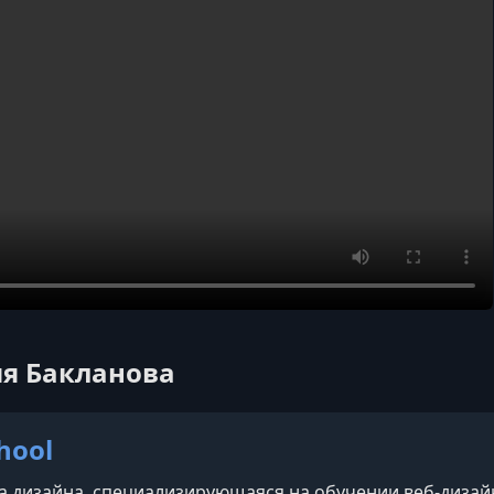
ия Бакланова
hool
 дизайна, специализирующаяся на обучении веб-дизайн