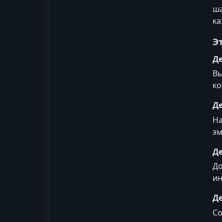
ша
ка
Э
Де
Вы
ко
Де
На
эм
Де
До
ин
Де
Со