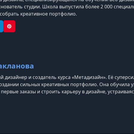
снователь студии. Школа выпустила более 2 000 специа
собрать креативное портфолио.
e
elegram
Pinterest
акланова
 дизайнер и создатель курса «Метадизайн». Её суперс
оздании сильных креативных портфолио. Она обучила уж
 первые заказы и строить карьеру в дизайне, устраиваяс
икером на профильных конференциях и является курат
дных».
am