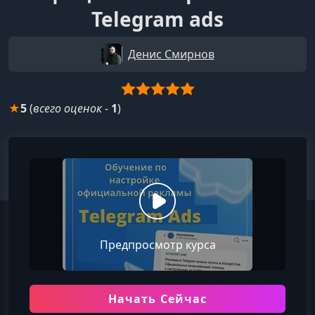
Telegram ads
Денис Смирнов
★
5
(
всего оценок
-
1
)
Предпросмотр курса
Начать Сейчас