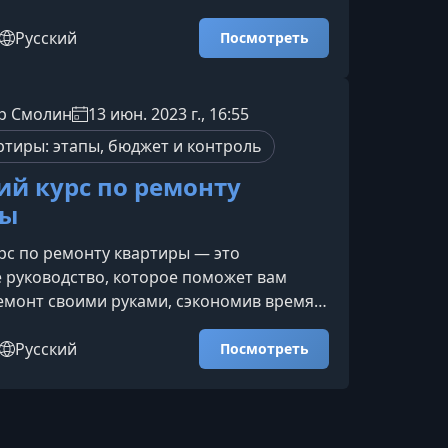
своите современные подходы к
интерьера и получите навыки, которые
Русский
Посмотреть
применять в своём доме или
 для заработка.Что вы получите на
е строится вокруг реальных задач и
р Смолин
13 июн. 2023 г., 16:55
 всего процесса ремонта — от идеи до
ртиры: этапы, бюджет и контроль
бновлённого прос
й курс по ремонту
ры
с по ремонту квартиры — это
 руководство, которое поможет вам
монт своими руками, сэкономив время и
0 рублей. Материал подан простым
шаговые видеоуроки помогут уверенно
Русский
Посмотреть
 работе даже тем, кто никогда раньше не
монтом.Что вы узнаете и чему
с структурирован по этапам ремонта —
ния до финальной отделки. Каждый блок