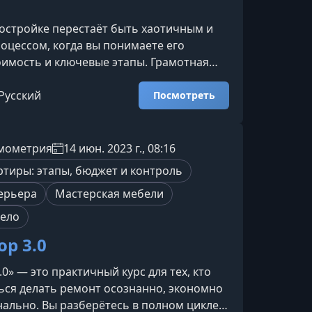
остройке перестаёт быть хаотичным и
цессом, когда вы понимаете его
тоимость и ключевые этапы. Грамотная
помогает избежать непредвиденных
инимизировать риски и превращает
Русский
Посмотреть
думанное, управляемое и даже
обытие.Что вы узнаете на вебинареВ
ара дизайнер и декоратор Галина
мометрия
14 июн. 2023 г., 08:16
едёт слушателей через весь процесс
ртиры: этапы, бюджет и контроль
 первых шагов до финальной с
ерьера
Мастерская мебели
ело
ор 3.0
0» — это практичный курс для тех, кто
ься делать ремонт осознанно, экономно
ально. Вы разберётесь в полном цикле