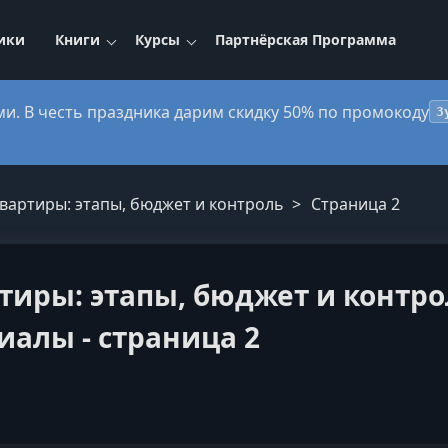
ики
Книги
Курсы
Партнёрская Программа
ми. В честь праздника дарим скидку 50% по промокоду
3
вартиры: этапы, бюджет и контроль
Страница 2
тиры: этапы, бюджет и контро
иалы - страница 2