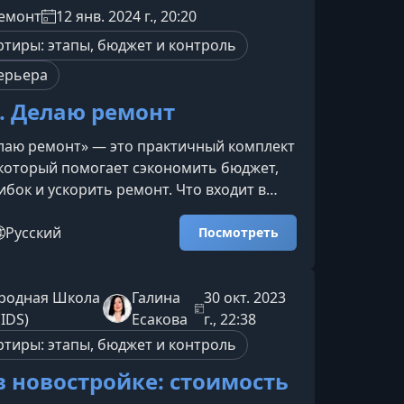
ескими нюансами и отсутствие опыта
емонт
12 янв. 2024 г., 20:20
ят к лишним расходам и конфликтам с
ртиры: этапы, бюджет и контроль
ми. Мы собрали реал
ерьера
. Делаю ремонт
лаю ремонт» — это практичный комплект
который помогает сэкономить бюджет,
бок и ускорить ремонт. Что входит в
чем он помогаетНабор объединяет
териалы, необходимые каждому, кто
Русский
Посмотреть
онт с нуля или планирует обновить
 переплат. Каждый гайд создан так,
ли сразу применять рекомендации на
родная Школа
Галина
30 окт. 2023
йд по освещениюПодробное руководство,
IDS)
Есакова
г., 22:38
ожет грамотно сп
ртиры: этапы, бюджет и контроль
в новостройке: стоимость