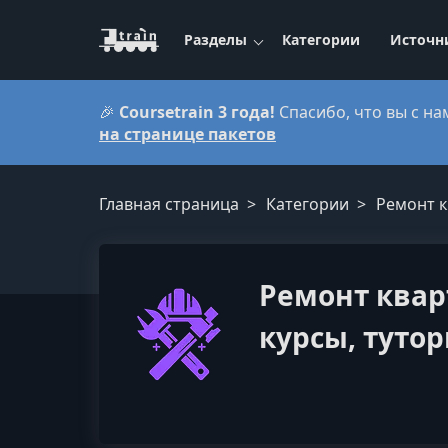
Разделы
Категории
Источн
🎉
Coursetrain 3 года!
Спасибо, что вы с на
на странице пакетов
Главная страница
Категории
Ремонт к
Ремонт квар
курсы, тутор