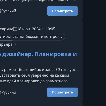
стемно и без ошибок. Вы получите
ан действий, который экономит время,
Русский
Посмотреть
вы, даже если вы впервые сталкиваетесь
то входит в пошаговое
Материалы собраны таким образом,
еврина
18 июн. 2024 г., 10:05
ли сразу применять знания на практике
ртиры: этапы, бюджет и контроль
по ремонтному пр
ерьера
е дизайнер. Планировка и
ть ремонт без ошибок и хаоса? Этот курс
вствовать себя уверенно на каждом
рвых идей планировки до грамотного
орабом и контроля стройки. Вы
нимать ремонт так, как понимают его
Русский
Посмотреть
лы.Почему важно подготовиться к
анееНепродуманные решения, страх