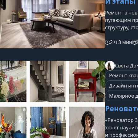
и этапы
Ремонт в нов
пугающим про
структуру, с
подготовка 
расходов, м
2 ч 3 мин
ремонт в про
творческое с
рамках вебин
Света До
Есакова пров
Ремонт ква
ремонта — от
Дизайн инт
Малярное д
Реноват
«Реноватор 3.
хочет научит
и профессион