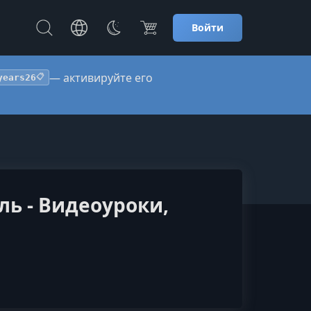
Войти
— активируйте его
years26
📋
ль - Видеоуроки,