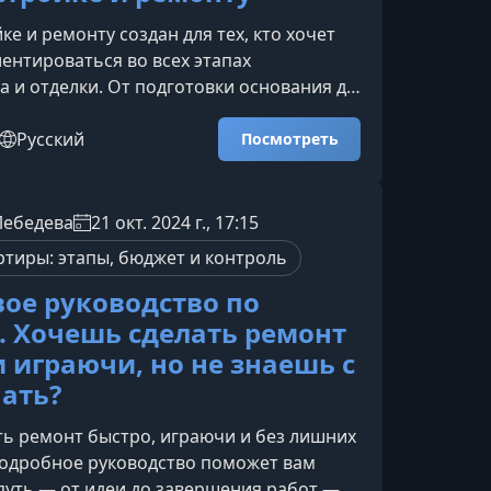
ке и ремонту создан для тех, кто хочет
ентироваться во всех этапах
а и отделки. От подготовки основания до
екора — вы получите системный подход,
е рекомендации и разбор типичных
Русский
Посмотреть
рые помогут сэкономить время, деньги и
с ждёт в программеНа протяжении 17
ерт Александр Батеньков раскрывает
Лебедева
21 окт. 2024 г., 17:15
работ — от чернового строительства до
ртиры: этапы, бюджет и контроль
ист
ое руководство по
. Хочешь сделать ремонт
и играючи, но не знаешь с
чать?
ть ремонт быстро, играючи и без лишних
подробное руководство поможет вам
путь — от идеи до завершения работ —