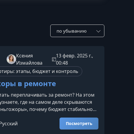
Сотировать по:
Ксения
13 февр. 2025 г.,
Измайлова
00:48
ртиры: этапы, бюджет и контроль
оры в ремонте
тать переплачивать за ремонт? На этом
узнаете, где на самом деле скрываются
еньгожоры», почему бюджет стабильно
од контроля и как наконец-то начать
 ремонт без финансовых сюрпризов.О
Русский
Посмотреть
ете на вебинареМы подробно разберём