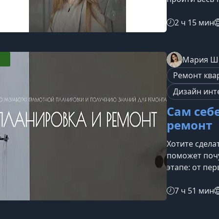
уверенно, си
пошаговый пл
2 ч 15 мин
бюджет и нер
с ремонтом.Ч
руководство
Мария Ш
чтобы вы мог
Ремонт ква
и двигаться 
Дизайн инт
Сам себ
ремонт
Хотите сдела
поможет почу
этапе: от пе
общения с пр
научитесь по
7 ч 51 мин
профессиона
ремонту зар