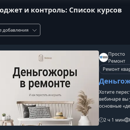
юджет и контроль: Список курсов
ровка по:
Просто
Ремонт
Ремонт ква
Деньгож
Хотите перес
вебинаре вы 
основные «д
выходит из-п
планировать
2 ч 1 мин
чём вы узна