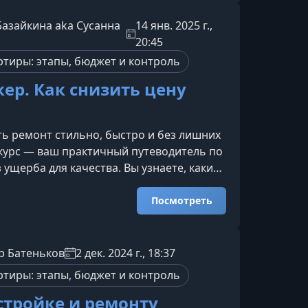
чины перерасходов, покажем, как
скрытые затраты, и дадим инструменты
Базайкина aka Сусанна
14 янв. 2025 г.,
го управления бюджетом на всех этапах
20:45
овн
ртиры: этапы, бюджет и контроль
ер. Как снизить цену
а
ть ремонт стильно, быстро и без лишних
 курс — ваш практичный путеводитель по
 ущерба для качества. Вы узнаете, какие
ствительно работают, на чём можно
кономить, а за что переплачивать не
Посмотреть
 создавать интерьер, который выглядит
 при небольшом бюджете.Что вы узнаете
иал курса поможет вам уверенно
р Батеньков
2 дек. 2024 г., 18:37
ься в ремонте и создавать
ртиры: этапы, бюджет и контроль
е интерь
 стройке и ремонту