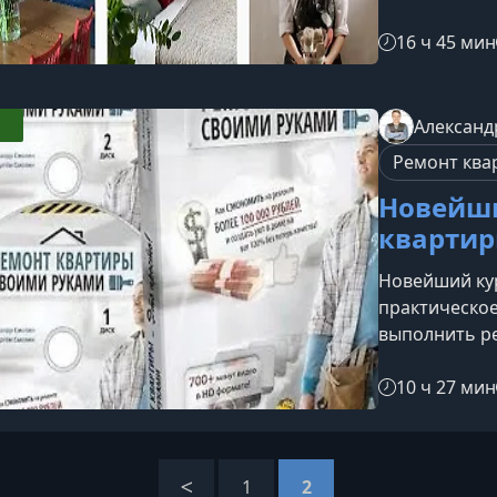
реновации, о
оформлению 
16 ч 45 мин
можно сразу 
использовать
курсеОбучени
Александ
демонстрации
Ремонт ква
полностью о
Новейши
кварти
Новейший кур
практическое
выполнить ре
более 100 00
языком, а по
10 ч 27 мин
приступить к
занимался ре
научитесьКур
1
2
от планирова