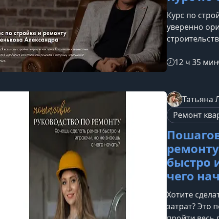
Курс по строй
уверенно ори
строительств
финального д
практически
12 ч 35 мин
ошибок, кото
нервы.Что ва
занятий эксп
Татьяна 
полный цикл 
Ремонт ква
идеальной ч
Пошагов
ремонту
быстро 
чего на
Хотите сдела
затрат? Это 
пройти весь 