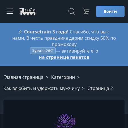
Войти
🎉
Coursetrain 3 года!
Спасибо, что вы с
нами. В честь праздника дарим скидку 50% по
промокоду
— активируйте его
3years26
📋
на странице пакетов
Главная страница
Категории
Как влюбить и удержать мужчину
Страница 2