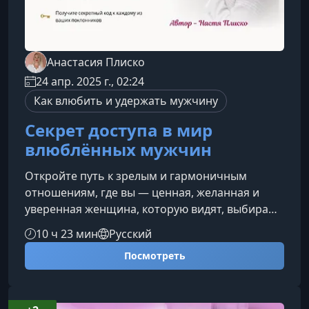
Анастасия Плиско
24 апр. 2025 г., 02:24
Как влюбить и удержать мужчину
Секрет доступа в мир
влюблённых мужчин
Откройте путь к зрелым и гармоничным
отношениям, где вы — ценная, желанная и
уверенная женщина, которую видят, выбирают
и уважают. Курс поможет вам понять мужскую
10 ч 23 мин
Русский
логику общения, чувствовать себя свободно в
Посмотреть
романтическом взаимодействии и
выстраивать связь, основанную на уважении,
интересе и естественном притяжении — без
игр, давления и попыток «понравиться любой