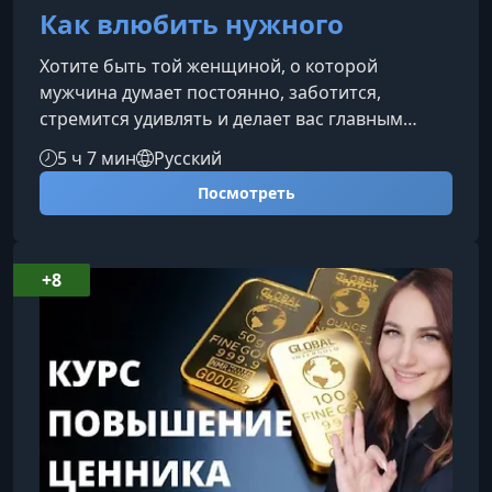
Как влюбить нужного
Хотите быть той женщиной, о которой
мужчина думает постоянно, заботится,
стремится удивлять и делает вас главным
приоритетом в своей жизни? В этом курсе вы
5 ч 7 мин
Русский
узнаете, как пробудить в мужчине искренний
Посмотреть
интерес, выстроить глубокую эмоциональную
связь и создать отношения, в которых он сам
хочет вкладываться — временем, вниманием и
щедрыми поступками.Что даст вам этот
+8
курсПрограмма объединяет психологию
привлекательности, женские стратегии
влияния и