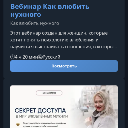
Вебинар Как влюбить
нужного
Как влюбить нужного
Этот вебинар создан для женщин, которые
хотят понять психологию влюбления и
научиться выстраивать отношения, в которых
мужчина испытывает искренний интерес,
4 ч 20 мин
Русский
тёплую привязанность и желание сближаться.
Посмотреть
Вы получите ясные, практичные инструменты,
основанные не на манипуляциях, а на
глубоком понимании человеческой природы и
динамики привлекательности.Что вы
разберёте на вебинареПрограмма построена
так, чтобы дать вам целостное понимание
механизмов