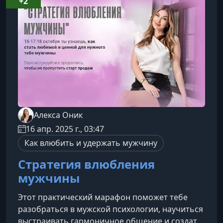
+2
ценой».Для кого этот курсЭтот курс подойдёт
вам, если вы часто сталкиваетесь с неп
​Алекса Оник
16 апр. 2025 г., 03:47
Как влюбить и удержать мужчину
Стратегия влюбления
мужчины
Этот практический марафон поможет тебе
разобраться в мужской психологии, научиться
выстраивать гармоничное общение и создать