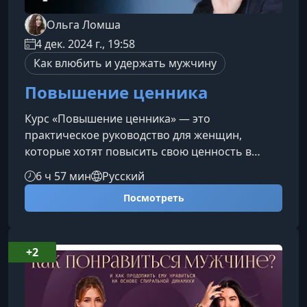
Ольга Ломша
4 дек. 2024 г., 19:58
Как влюбить и удержать мужчину
Повышение ценника
Курс «Повышение ценника» — это
практическое руководство для женщин,
которые хотят повысить свою ценность в
отношениях, понять мужскую мотивацию и
6 ч 57 мин
Русский
выстроить здоровую динамику, основанную на
Посмотреть
уважении, уверенности и личных границах.Что
вас ждет в курсеВы получите системное
понимание того, как формируется ценность в
отношениях, почему одни мужчины готовы
+2
вкладываться, а другие — нет, и как изменить
сценарий в свою пользу.Программа курса
Цена