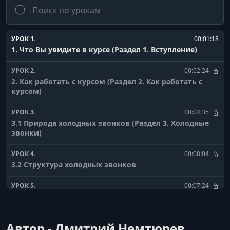
Поиск
УРОК 1.
00:01:18
1. Что Вы увидите в курсе (Раздел 1. Вступление)
УРОК 2.
00:02:24
2. Как работать с курсом (Раздел 2. Как работать с
курсом)
УРОК 3.
00:04:35
3.1 Природа холодных звонков (Раздел 3. Холодные
звонки)
УРОК 4.
00:08:04
3.2 Структура холодных звонков
УРОК 5.
00:07:24
3.3 Заповеди холодных звонков
УРОК 6.
00:11:36
Автор - Дмитрий Немтюрев
3.4 Как привлечь внимание в звонке