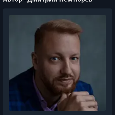
УРОК 7.
00:05:43
3.5 Вызов интереса
УРОК 8.
00:06:32
3.6 Желания и действия
УРОК 9.
00:03:24
4.1. Метод пицца (Раздел 4. Встреча)
УРОК 10.
00:07:28
4.2. Типология
УРОК 11.
00:02:49
4.3. Инструменты
УРОК 12.
00:04:40
4.4. Риелтор-дантист, риелтор-метеоролог
УРОК 13.
00:03:15
4.5. С чего начать продажу договора