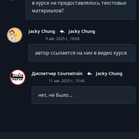
в курсе не предоставлялось текстовых
6.6. Критерии успешного звонка
материалов?
УРОК 29.
00:06:09
6.7. Эффективность первого звонка
Jacky Chung
Jacky Chung
УРОК 30.
00:07:59
9 авг. 2025 г., 18:04
6.8. Эффективные показы
автор ссылается на них в видео курсе
УРОК 31.
00:04:52
6.9. Переговоры о цене
Диспетчер Coursetrain
Jacky Chung
УРОК 32.
00:05:14
11 авг. 2025 г., 15:40
6.10. Услуги для покупателя
нет, не было...
УРОК 33.
00:07:53
6.11. Продажа услуги покупателю
УРОК 34.
00:03:41
6.12. Договор с покупателем
УРОК 35.
00:02:03